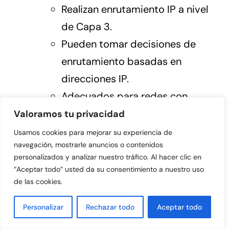
Realizan enrutamiento IP a nivel
de Capa 3.
Pueden tomar decisiones de
enrutamiento basadas en
direcciones IP.
Adecuados para redes con
múltiples subredes y
Valoramos tu privacidad
necesidades de enrutamiento.
Usamos cookies para mejorar su experiencia de
navegación, mostrarle anuncios o contenidos
Ofrecen una mayor inteligencia
personalizados y analizar nuestro tráfico. Al hacer clic en
en la gestión de tráfico IP.
“Aceptar todo” usted da su consentimiento a nuestro uso
Pueden sustituir en parte a los
de las cookies.
routers en redes locales más
Personalizar
Rechazar todo
Aceptar todo
pequeñas.