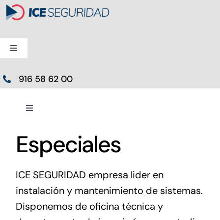
Saltar
al
contenido
Toggle
Navigation
Alarmas
916 58 62 00
Videovigilancia
Toggle
Navigation
Home
Especiales
Control de Accesos
Sobre Nosotros
Especiales
ICE SEGURIDAD empresa lider en
instalación y mantenimiento de sistemas.
Trabajos
Disponemos de oficina técnica y