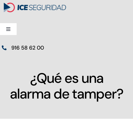
Saltar
al
contenido
Toggle
Navigation
Alarmas
916 58 62 00
Videovigilancia
¿Qué es una
Control de Accesos
alarma de tamper?
Especiales