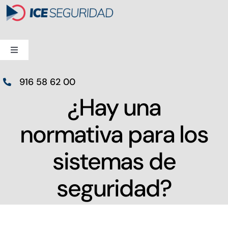
Saltar
al
contenido
Toggle
Navigation
Alarmas
916 58 62 00
¿Hay una
Videovigilancia
normativa para los
Control de Accesos
sistemas de
Especiales
seguridad?